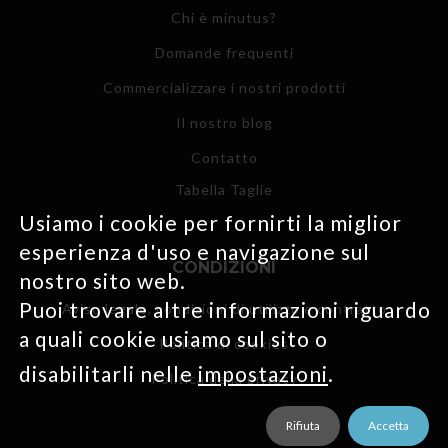
Chi è minutus?
Domande frequenti
Commercializzare i nostri prodotti
Il nostro blog
Contatto
Tabella Taglie
Usiamo i cookie per fornirti la miglior
esperienza d'uso e navigazione sul
CONDIZIONI
nostro sito web.
Puoi trovare altre informazioni riguardo
Aviso legale, condizioni di utilizzo e contratto
a quali cookie usiamo sul sito o
Politica di cookies
disabilitarli nelle
impostazioni
.
Politica della privacy
Rifiuta
Accetta