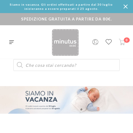
Siamo in vacanza. Gli ordini effettuati a partire dal 30 luglio
inizieranno a essere preparati il 25 agosto.
SPEDIZIONE GRATUITA A PARTIRE DA 80€.
0
Products
search