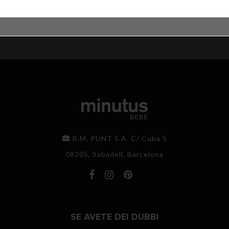
B.M. PUNT S.A. C/ Cuba 5
08205, Sabadell, Barcelona
SE AVETE DEI DUBBI