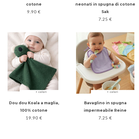
cotone
neonati in spugna di cotone
9.90
€
Sak
7.25
€
+ colori
+ colori
Dou dou Koala a maglia,
Bavaglino in spugna
100% cotone
impermeabile Reine
19.90
€
7.25
€